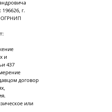
сандровича
196626, г.
3, ОГРНИП
т:
ожение
х и
ьи 437
амерение
давцом договор
х,
я.
изическое или