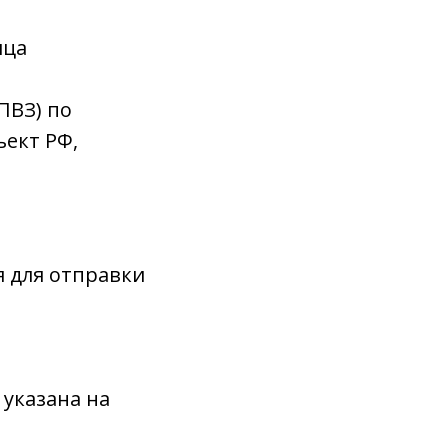
ица
ПВЗ) по
ъект РФ,
 для отправки
 указана на