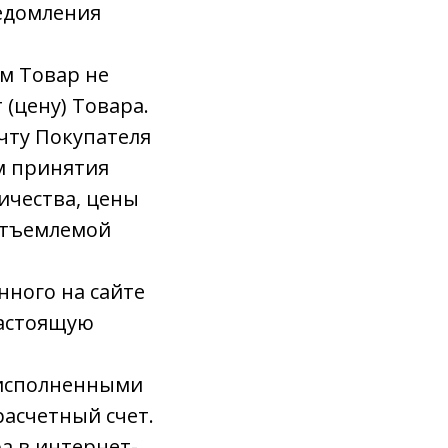
ведомления
м Товар не
 (цену) Товара.
чту Покупателя
м принятия
ичества, цены
отъемлемой
нного на сайте
настоящую
я исполненными
расчетный счет.
а в интернет-