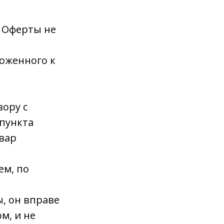
я Оферты не
ложенного к
вору с
пункта
овар
ем, по
ы, он вправе
м, и не