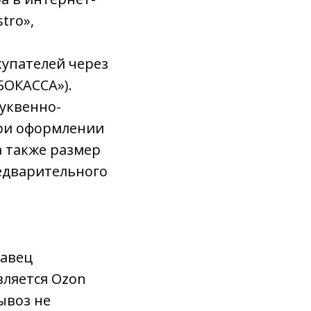
tro»,
купателей через
БОКАССА»).
буквенно-
при оформлении
а также размер
едварительного
давец
вляется Оzon
ывоз не