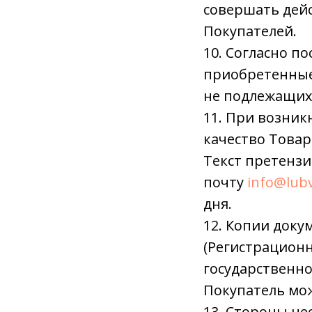
совершать дей
Покупателей.
10. Согласно п
приобретенные
не подлежащих 
11. При возник
качество Товар
Текст претенз
почту
info@lubv
дня.
12. Копии док
(Регистрационн
государственно
Покупатель мож
13. Стороны не