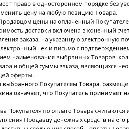
меет право в одностороннем порядке без у
зменить цену на любую позицию Товара.
 Продавцом цены на оплаченный Покупателе
тоимость доставки включена в конечный счет
мления заказа, на указанную электронную по
электронный чек и письмо с подтверждение
анием наименования выбранных Товаров, кол
вара и общей суммы заказа, являющихся не
щей оферты.
ы выбранного Покупателем Товара, размеще
зина означает, что Покупатель принимает 
тва Покупателя по оплате Товара считаютс
упления Продавцу денежных средств на его 
 доступны следующие способы оплаты Товар