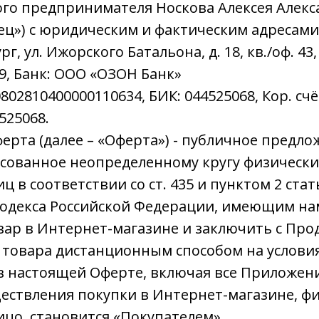
го предпринимателя Носкова Алексея Алек
ец») с юридическим и фактическим адресами: 
рг, ул. Ижорского Батальона, д. 18, кв./оф. 4
9, Банк: ООО «ОЗОН Банк»
802810400000110634, БИК: 044525068, Кор. счё
525068.
ферта (далее – «Оферта») - публичное предл
сованное неопределенному кругу физически
 в соответствии со ст. 435 и пунктом 2 стат
Кодекса Российской Федерации, имеющим н
вар в Интернет-магазине и заключить с Про
товара дистанционным способом на условия
в настоящей Оферте, включая все Приложени
уществления покупки в Интернет-магазине, ф
цо, становится «Покупателем».