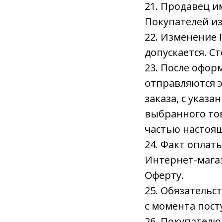
21. Продавец и
Покупателей и
22. Изменение
допускается. С
23. После офор
отправляются 
заказа, с указ
выбранного то
частью настоя
24. Факт оплат
Интернет-мага
Оферту.
25. Обязательс
с момента пост
26. Покупателю