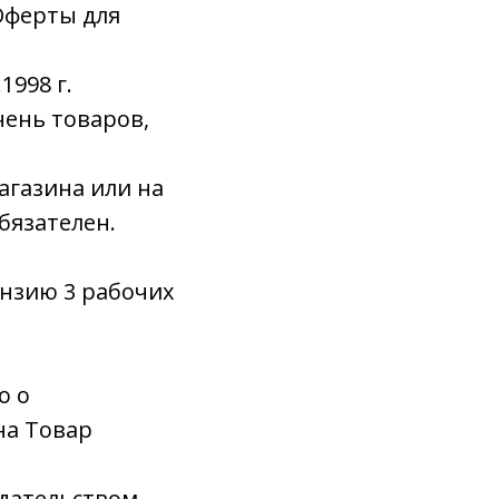
Оферты для
1998 г.
ень товаров,
агазина или на
бязателен.
ензию 3 рабочих
о о
на Товар
одательством