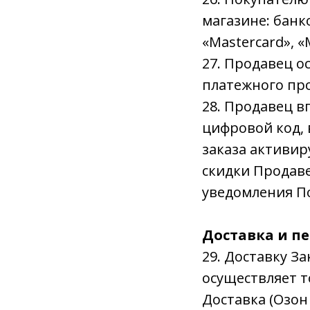
магазине: банко
«Mastercard», «
27. Продавец о
платежного про
28. Продавец в
цифровой код,
заказа активир
скидки Продав
уведомления П
Доставка и п
29. Доставку З
осуществляет т
Доставка (Озон