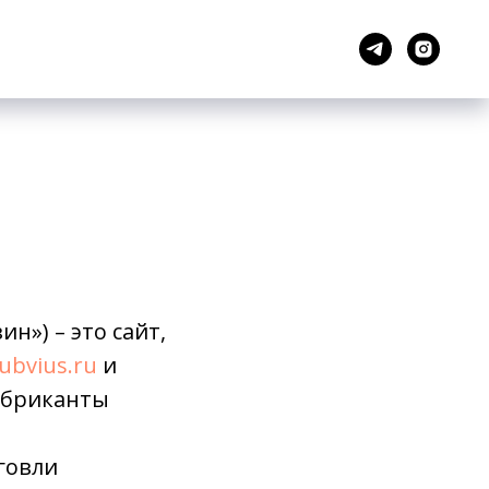
н») – это сайт,
ubvius.ru
и
убриканты
говли