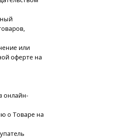
нный
товаров,
нение или
ной оферте на
з онлайн-
ю о Товаре на
купатель