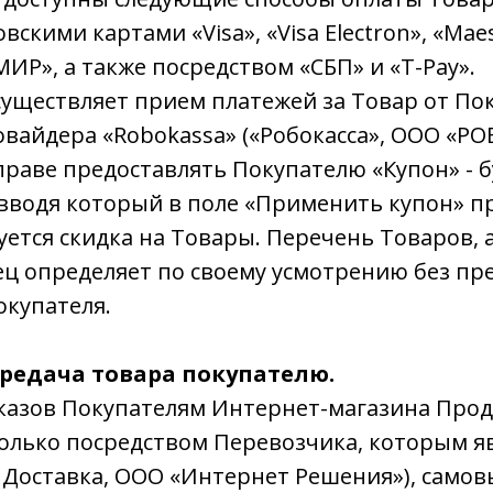
вскими картами «Visa», «Visa Electron», «Maes
МИР», а также посредством «СБП» и «Т-Pay».
существляет прием платежей за Товар от По
вайдера «Robokassa» («Робокасса», ООО «РО
праве предоставлять Покупателю «Купон» - 
 вводя который в поле «Применить купон» 
уется скидка на Товары. Перечень Товаров, 
ец определяет по своему усмотрению без пр
окупателя.
ередача товара покупателю.
аказов Покупателям Интернет-магазина Про
олько посредством Перевозчика, которым я
 Доставка, ООО «Интернет Решения»), самов